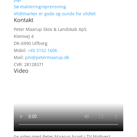
Sø etablering/oprensning
Vildtmarker er gode og sunde for vildtet
Kontakt
Peter Maarup Skov & Landskab ApS
Klemvej 4
DK-6990 Ulfborg
Mobil:
+45 5152 1606
Mail:
pm@petermaarup.dk
CVR: 28128371
Video
Se video med Peter Maarup bragt i TV Midtvest.