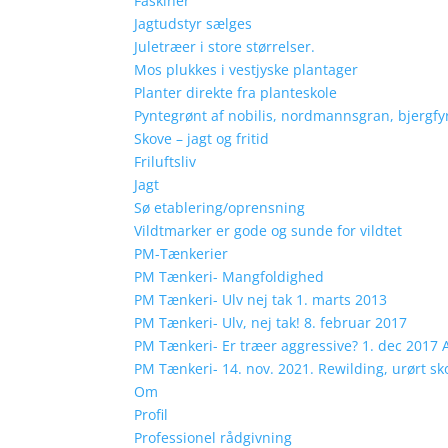
Faskiner
Jagtudstyr sælges
Juletræer i store størrelser.
Mos plukkes i vestjyske plantager
Planter direkte fra planteskole
Pyntegrønt af nobilis, nordmannsgran, bjergfy
Skove – jagt og fritid
Friluftsliv
Jagt
Sø etablering/oprensning
Vildtmarker er gode og sunde for vildtet
PM-Tænkerier
PM Tænkeri- Mangfoldighed
PM Tænkeri- Ulv nej tak 1. marts 2013
PM Tænkeri- Ulv, nej tak! 8. februar 2017
PM Tænkeri- Er træer aggressive? 1. dec 2017 Ar
PM Tænkeri- 14. nov. 2021. Rewilding, urørt sk
Om
Profil
Professionel rådgivning