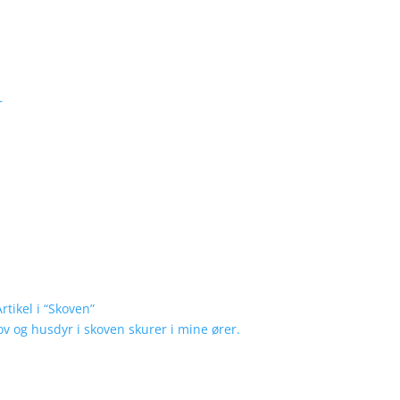
r
tikel i “Skoven”
ov og husdyr i skoven skurer i mine ører.