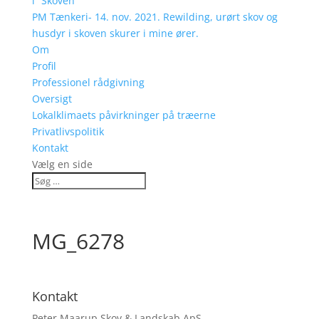
i “Skoven”
PM Tænkeri- 14. nov. 2021. Rewilding, urørt skov og
husdyr i skoven skurer i mine ører.
Om
Profil
Professionel rådgivning
Oversigt
Lokalklimaets påvirkninger på træerne
Privatlivspolitik
Kontakt
Vælg en side
MG_6278
Kontakt
Peter Maarup Skov & Landskab ApS